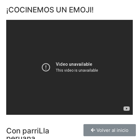
¡COCINEMOS UN EMOJI!
Con parriLla
Volver al inicio
peruana